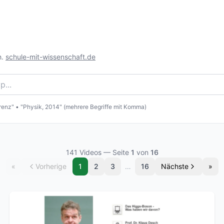
.
schule-mit-wissenschaft.de
erenz" • "Physik, 2014" (mehrere Begriffe mit Komma)
141
Videos
— Seite
1
von
16
«
Vorherige
1
2
3
…
16
Nächste
»